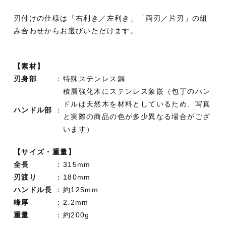
刃付けの仕様は「右利き／左利き」「両刃／片刃」の組
み合わせからお選びいただけます。
【素材】
刃身部
：
特殊ステンレス鋼
積層強化木にステンレス象嵌（包丁のハン
ドルは天然木を材料としているため、写真
ハンドル部
：
と実際の商品の色が多少異なる場合がござ
います）
【サイズ・重量】
全長
：
315mm
刃渡り
：
180mm
ハンドル長
：
約125mm
峰厚
：
2.2mm
重量
：
約200g