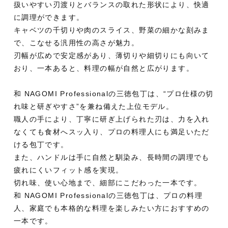
扱いやすい刃渡りとバランスの取れた形状により、快適
に調理ができます。
キャベツの千切りや肉のスライス、野菜の細かな刻みま
で、こなせる汎用性の高さが魅力。
刃幅が広めで安定感があり、薄切りや細切りにも向いて
おり、一本あると、料理の幅が自然と広がります。
和 NAGOMI Professionalの三徳包丁は、“プロ仕様の切
れ味と研ぎやすさ”を兼ね備えた上位モデル。
職人の手により、丁寧に研ぎ上げられた刃は、力を入れ
なくても食材へスッ入り、プロの料理人にも満足いただ
ける包丁です。
また、ハンドルは手に自然と馴染み、長時間の調理でも
疲れにくいフィット感を実現。
切れ味、使い心地まで、細部にこだわった一本です。
和 NAGOMI Professionalの三徳包丁は、プロの料理
人、家庭でも本格的な料理を楽しみたい方におすすめの
一本です。