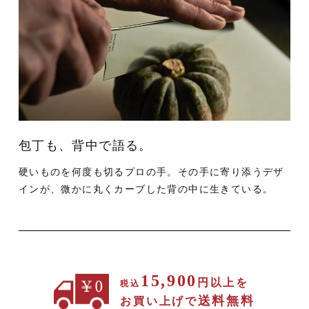
包丁も、背中で語る。
硬いものを何度も切るプロの手。
その手に寄り添うデザ
インが、微かに丸くカーブした背の中に生きている。
15,900
円以上を
税込
送料無料
お買い上げで